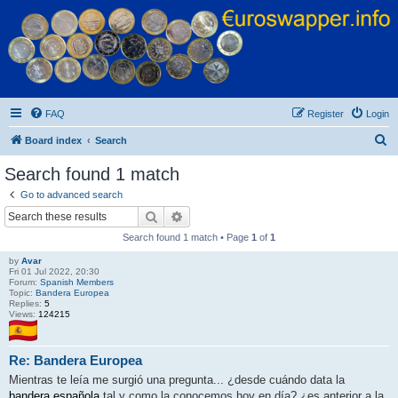
Euroswapper
Euroswapper.info
FAQ
Register
Login
S
Board index
Search
e
Search found 1 match
a
Go to advanced search
r
Search
Advanced search
c
Search found 1 match • Page
1
of
1
h
by
Avar
Fri 01 Jul 2022, 20:30
Forum:
Spanish Members
Topic:
Bandera Europea
Replies:
5
Views:
124215
Re: Bandera Europea
Mientras te leía me surgió una pregunta... ¿desde cuándo data la
bandera española
tal y como la conocemos hoy en día? ¿es anterior a la