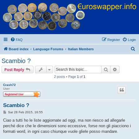
Euroswapper
Euroswapper.info
FAQ
Register
Login
S
Board index
Language Forums
Italian Members
e
Scambio ?
a
Search
Advanced s
Post Reply
r
2 posts • Page
1
of
1
c
Crash72
h
User
Scambio ?
P
Sat 28 Feb 2015, 16:55
o
s
Ciao a tutti ho le liste aggiornate ad oggi, ma non riesco ad allegarle
t
perché dice che le dimensioni sono eccessive, forse non gli piacciono i
formati word, in ogni caso chiunque vuole gliele posso mandare.