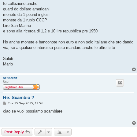
Io colleziono anche
quarti do dollaro americani
monete da 1 pound inglesi
monete da 1 rublo CCCP
Lire San Marino
e sono alla ricerca di 1,2 e 10 lire repubblica pre 1950
Ho anche monete e banconote non euro e non solo italiane che sto dando
via, se a qualcuno interessa posso mandare anche le altre liste
Saluti
Mario
sentieroit
User
Re: Scambio ?
P
Tue 15 Sep 2015, 11:54
o
s
ciao se vuoi possiamo scambiare
t
Post Reply