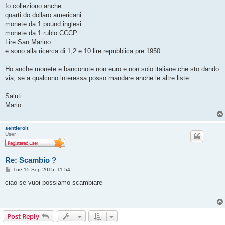
Io colleziono anche
quarti do dollaro americani
monete da 1 pound inglesi
monete da 1 rublo CCCP
Lire San Marino
e sono alla ricerca di 1,2 e 10 lire repubblica pre 1950
Ho anche monete e banconote non euro e non solo italiane che sto dando
via, se a qualcuno interessa posso mandare anche le altre liste
Saluti
Mario
sentieroit
User
Re: Scambio ?
P
Tue 15 Sep 2015, 11:54
o
s
ciao se vuoi possiamo scambiare
t
Post Reply