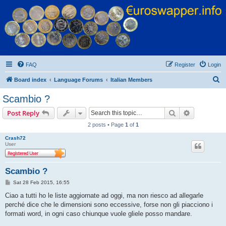
Euroswapper
Euroswapper.info
FAQ
Register
Login
S
Board index
Language Forums
Italian Members
e
Scambio ?
a
Search
Advanced s
Post Reply
r
2 posts • Page
1
of
1
c
Crash72
h
User
Scambio ?
P
Sat 28 Feb 2015, 16:55
o
s
Ciao a tutti ho le liste aggiornate ad oggi, ma non riesco ad allegarle
t
perché dice che le dimensioni sono eccessive, forse non gli piacciono i
formati word, in ogni caso chiunque vuole gliele posso mandare.