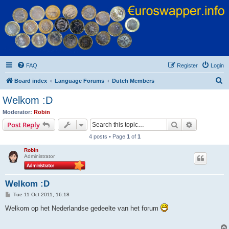
Euroswapper
Euroswapper.info
FAQ
Register
Login
S
Board index
Language Forums
Dutch Members
e
Welkom :D
a
Moderator:
Robin
r
Search
Advanced s
Post Reply
c
4 posts • Page
1
of
1
h
Robin
Administrator
Welkom :D
P
Tue 11 Oct 2011, 16:18
o
s
Welkom op het Nederlandse gedeelte van het forum
t