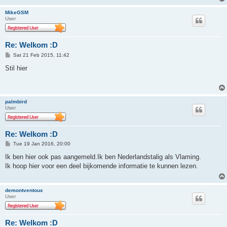
MikeGSM
User
Re: Welkom :D
P
Sat 21 Feb 2015, 11:42
o
s
Stil hier
t
palmbird
User
Re: Welkom :D
P
Tue 19 Jan 2016, 20:00
o
s
Ik ben hier ook pas aangemeld.Ik ben Nederlandstalig als Vlaming.
t
Ik hoop hier voor een deel bijkomende informatie te kunnen lezen.
demontventoux
User
Re: Welkom :D