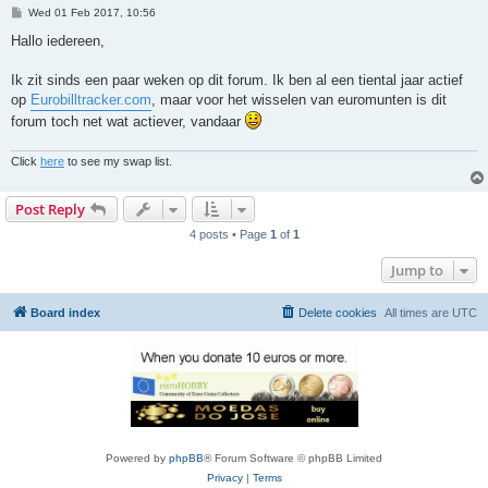
P
Wed 01 Feb 2017, 10:56
o
s
Hallo iedereen,
t
Ik zit sinds een paar weken op dit forum. Ik ben al een tiental jaar actief
op
Eurobilltracker.com
, maar voor het wisselen van euromunten is dit
forum toch net wat actiever, vandaar
Click
here
to see my swap list.
Post Reply
4 posts • Page
1
of
1
Jump to
Board index
Delete cookies
All times are
UTC
Powered by
phpBB
® Forum Software © phpBB Limited
Privacy
|
Terms