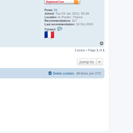
Posts:
51
Joined:
Tue 03 Jan 2012, 05:49
Location:
le Pontet - France
Recommendations:
117
Last recommendation:
16 Oct 2020
C
Contact:
o
n
t
a
T
c
o
t
3 posts • Page
1
of
1
p
d
e
d
Jump to
e
d
u
Delete cookies
All times are
UTC
c
h
a
u