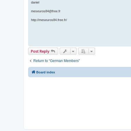
daniel
meseuros84@free.fr
http://meseuros84.free.fr/
Post Reply
Return to “German Members”
Board index