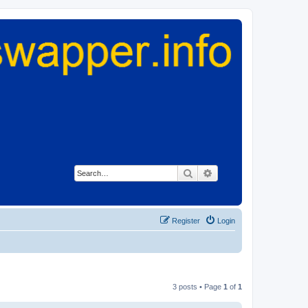
Search
Advanced search
Register
Login
3 posts • Page
1
of
1