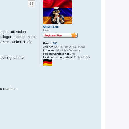
Onkel Sam
User
apper mit vielen
ollegen - jedoch nicht
rozess weiterhin die
Posts:
265
Joined:
Sat 18 Oct 2014, 19:41
Location:
Munich - Germany
Recommendations:
276
Trackingnummer
Last recommendation:
11 Apr 2025
 zu machen: