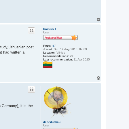
T
o
p
Dainius 1
User
Posts:
87
tudy,Lithuanian post
Joined:
Sun 12 Aug 2018, 07:09
t had written a
Location:
Vilnius
Recommendations:
79
Last recommendation:
11 Apr 2025
T
o
p
 Germany), it is the
dededuchau
User