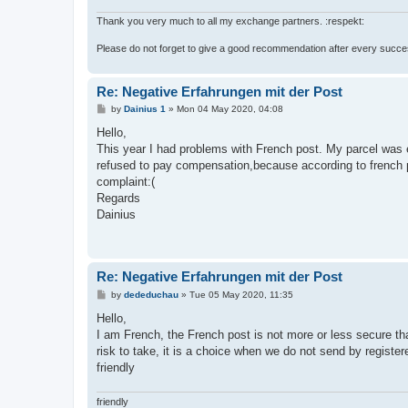
Thank you very much to all my exchange partners. :respekt:
Please do not forget to give a good recommendation after every suc
Re: Negative Erfahrungen mit der Post
P
by
Dainius 1
»
Mon 04 May 2020, 04:08
o
s
Hello,
t
This year I had problems with French post. My parcel was e
refused to pay compensation,because according to french po
complaint:(
Regards
Dainius
Re: Negative Erfahrungen mit der Post
P
by
dededuchau
»
Tue 05 May 2020, 11:35
o
s
Hello,
t
I am French, the French post is not more or less secure th
risk to take, it is a choice when we do not send by regist
friendly
friendly