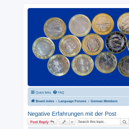
Euroswapper
Euroswapper.info
Quick links
FAQ
Board index
Language Forums
German Members
Negative Erfahrungen mit der Post
S
Post Reply