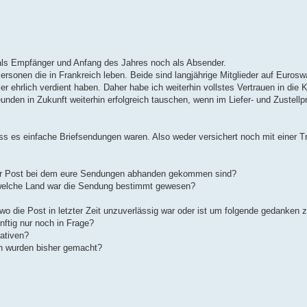
t als Empfänger und Anfang des Jahres noch als Absender.
sonen die in Frankreich leben. Beide sind langjährige Mitglieder auf Eurosw
 ehrlich verdient haben. Daher habe ich weiterhin vollstes Vertrauen in die K
unden in Zukunft weiterhin erfolgreich tauschen, wenn im Liefer- und Zustellp
s es einfache Briefsendungen waren. Also weder versichert noch mit einer 
 der Post bei dem eure Sendungen abhanden gekommen sind?
s welche Land war die Sendung bestimmt gewesen?
 die Post in letzter Zeit unzuverlässig war oder ist um folgende gedanken
ftig nur noch in Frage?
ativen?
en wurden bisher gemacht?