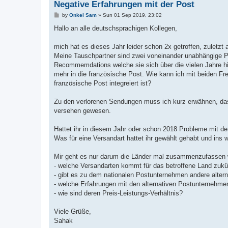
Negative Erfahrungen mit der Post
P
by
Onkel Sam
»
Sun 01 Sep 2019, 23:02
o
s
Hallo an alle deutschsprachigen Kollegen,
t
mich hat es dieses Jahr leider schon 2x getroffen, zuletz
Meine Tauschpartner sind zwei voneinander unabhängige Per
Recommemdations welche sie sich über die vielen Jahre hier
mehr in die französische Post. Wie kann ich mit beiden Fre
französische Post integreiert ist?
Zu den verlorenen Sendungen muss ich kurz erwähnen, das
versehen gewesen.
Hattet ihr in diesem Jahr oder schon 2018 Probleme mit
Was für eine Versandart hattet ihr gewählt gehabt und in
Mir geht es nur darum die Länder mal zusammenzufassen wo
- welche Versandarten kommt für das betroffene Land zukün
- gibt es zu dem nationalen Postunternehmen andere altern
- welche Erfahrungen mit den alternativen Postunternehm
- wie sind deren Preis-Leistungs-Verhältnis?
Viele Grüße,
Sahak