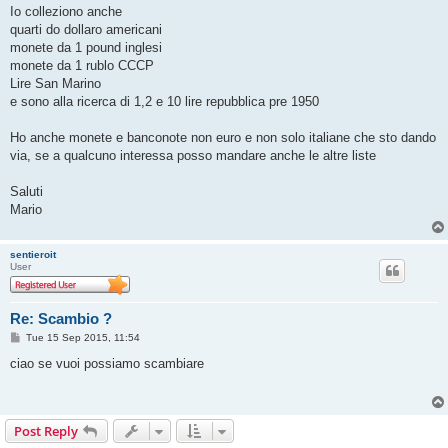
Io colleziono anche
quarti do dollaro americani
monete da 1 pound inglesi
monete da 1 rublo CCCP
Lire San Marino
e sono alla ricerca di 1,2 e 10 lire repubblica pre 1950
Ho anche monete e banconote non euro e non solo italiane che sto dando
via, se a qualcuno interessa posso mandare anche le altre liste
Saluti
Mario
sentieroit
User
Re: Scambio ?
P
Tue 15 Sep 2015, 11:54
o
s
ciao se vuoi possiamo scambiare
t
Post Reply