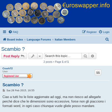
Euroswapper
Euroswapper.info
FAQ
Register
Login
S
Board index
Language Forums
Italian Members
e
Scambio ?
a
Search
Advanced s
Post Reply
r
2 posts • Page
1
of
1
c
Crash72
h
User
Scambio ?
P
Sat 28 Feb 2015, 16:55
o
s
Ciao a tutti ho le liste aggiornate ad oggi, ma non riesco ad allegarle
t
perché dice che le dimensioni sono eccessive, forse non gli piacciono i
formati word, in ogni caso chiunque vuole gliele posso mandare.